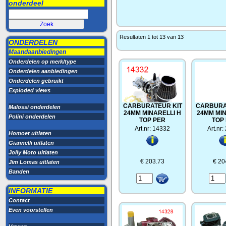
onderdeel
Resultaten 1 tot 13 van 13
ONDERDELEN
Maandaanbiedingen
Onderdelen op merk/type
Onderdelen aanbiedingen
Onderdelen gebruikt
Exploded views
CARBURATEUR KIT
CARBURA
Malossi onderdelen
24MM MINARELLI H
24MM MIN
Polini onderdelen
TOP PER
TOP
Art.nr: 14332
Art.nr
Homoet uitlaten
Giannelli uitlaten
Jolly Moto uitlaten
€ 203.73
€ 20
Jim Lomas uitlaten
Banden
INFORMATIE
Contact
Even voorstellen