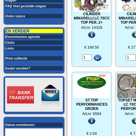
Vragen
FAQ Veel gestelde vragen
CILINDER
CILI
Order status
MINARELLI LC 70CC
MINARELL
TOP PER. 2+
TOP PER
Art.nr: 14328
Art.nr
EN VERDER
Evenementen agenda
Clubs
€ 168.50
€ 17
Links
Prive collectie
Dealer worden?
ST TOP
TOPSET M
PERFORMANCES
LC 70
GROEN
PERFO
Art.nr: 6584
Art.nr
Valuta omrekenen:
€ 2.04
€ 7