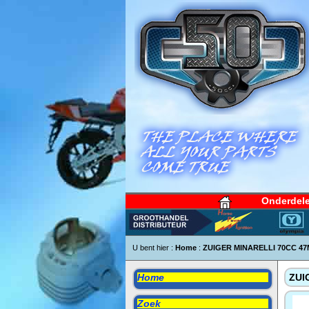
Onderdel
U bent hier :
Home
:
ZUIGER MINARELLI 70CC 4
Home
ZUI
Zoek