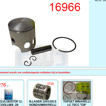
Art.nr: 1
iseerd wordt om onderstaande artikelen bij te bestellen:
ELVLOEISTOF 1L
N.LAGER 10X14X13
TOPSET MINARELLI
COOLLMIX -26
HONDA/MINARELLI
LC 70CC TOP