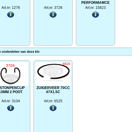
PERFORMAMCE
Art.nr: 1276
Art.nr: 3726
Art.nr: 15823
 onderdelen van deze kit:
ISTONPENCLIP
ZUIGERVEER 70CC
10MM 2 POOT
47X1.5C
Art.nr: 3104
Art.nr: 6525