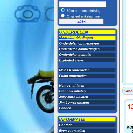
50cc nr of omschrijving
Origineel artikelnummer
ONDERDELEN
Maandaanbiedingen
Onderdelen op merk/type
Onderdelen aanbiedingen
Onderdelen gebruikt
Exploded views
Malossi onderdelen
Polini onderdelen
Homoet uitlaten
Geadv
Giannelli uitlaten
Jolly Moto uitlaten
Jim Lomas uitlaten
Banden
INFORMATIE
Contact
KO
Even voorstellen