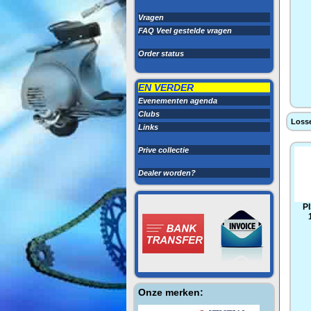
Vragen
FAQ Veel gestelde vragen
Order status
EN VERDER
Evenementen agenda
Clubs
Losse
Links
Prive collectie
Dealer worden?
P
Onze merken: