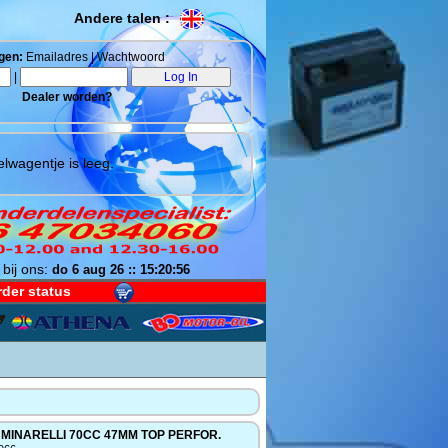
Andere talen :
gen:
Emailadres | Wachtwoord
|
Dealer worden?
lwagentje is leeg.
 bij ons:
do 6 aug 26 :: 15:20:57
der status
 MINARELLI 70CC 47MM TOP PERFOR.