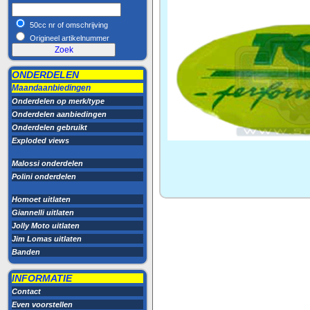
50cc nr of omschrijving
Origineel artikelnummer
ONDERDELEN
Maandaanbiedingen
Onderdelen op merk/type
Onderdelen aanbiedingen
Onderdelen gebruikt
Exploded views
Malossi onderdelen
Polini onderdelen
Homoet uitlaten
Giannelli uitlaten
Jolly Moto uitlaten
Jim Lomas uitlaten
Banden
INFORMATIE
Contact
Even voorstellen