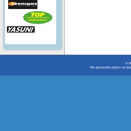
© M
Alle genoemde prijzen op dez