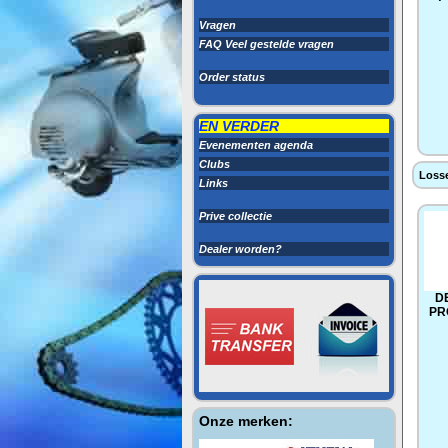
Vragen
FAQ Veel gestelde vragen
Order status
EN VERDER
Evenementen agenda
Clubs
Losse
Links
Prive collectie
Dealer worden?
D
PR
Onze merken: