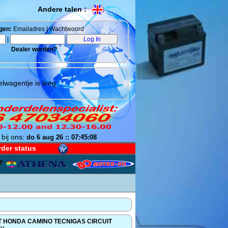
Andere talen :
gen:
Emailadres | Wachtwoord
|
Dealer worden?
lwagentje is leeg.
 bij ons:
do 6 aug 26 :: 07:45:08
der status
T HONDA CAMINO TECNIGAS CIRCUIT