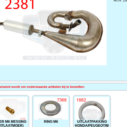
Art.nr: 2
iseerd wordt om onderstaande artikelen bij te bestellen:
ER M6 MESSING
RING M6
UITLAATPAKKING
UITLAATMOER)
HONDA/PEUGEOT/MORINI