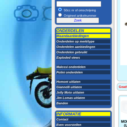
50cc nr of omschrijving
Origineel artikelnummer
ONDERDELEN
Maandaanbiedingen
Onderdelen op merk/type
Onderdelen aanbiedingen
Onderdelen gebruikt
Exploded views
Malossi onderdelen
Polini onderdelen
Homoet uitlaten
Geadv
Giannelli uitlaten
Jolly Moto uitlaten
Jim Lomas uitlaten
Banden
INFORMATIE
Contact
MO
Even voorstellen
(