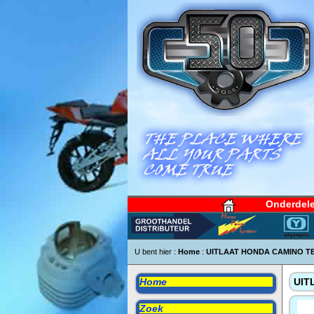
Onderdel
U bent hier :
Home
:
UITLAAT HONDA CAMINO TE
Home
UIT
Zoek