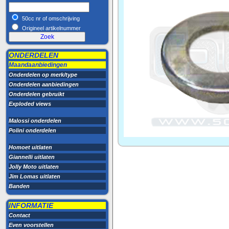
50cc nr of omschrijving
Origineel artikelnummer
ONDERDELEN
Maandaanbiedingen
Onderdelen op merk/type
Onderdelen aanbiedingen
Onderdelen gebruikt
Exploded views
Malossi onderdelen
Polini onderdelen
Homoet uitlaten
Giannelli uitlaten
Jolly Moto uitlaten
Jim Lomas uitlaten
Banden
INFORMATIE
Contact
Even voorstellen