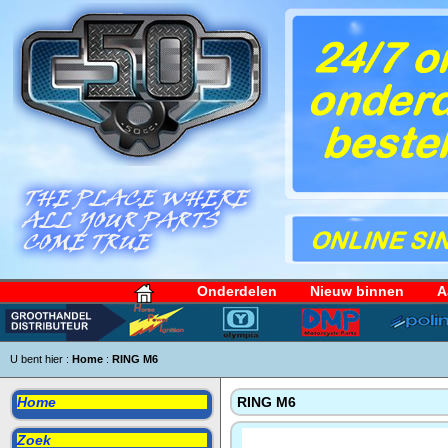
Onderdelen
Nieuw binnen
A
U bent hier :
Home
:
RING M6
Home
RING M6
Zoek