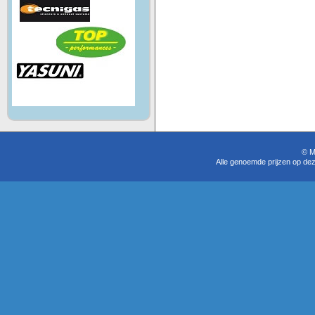
© M
Alle genoemde prijzen op dez