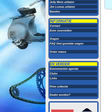
Jolly Moto uitlaten
Jim Lomas uitlaten
Banden
INFORMATIE
Contact
Even voorstellen
Vragen
FAQ Veel gestelde vragen
Order status
EN VERDER
Evenementen agenda
Clubs
Links
Prive collectie
Dealer worden?