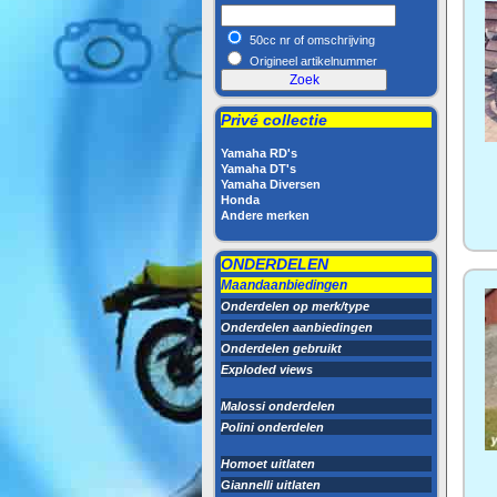
50cc nr of omschrijving
Origineel artikelnummer
Privé collectie
Yamaha RD's
Yamaha DT's
Yamaha Diversen
Honda
Andere merken
ONDERDELEN
Maandaanbiedingen
Onderdelen op merk/type
Onderdelen aanbiedingen
Onderdelen gebruikt
Exploded views
Malossi onderdelen
Polini onderdelen
Homoet uitlaten
Giannelli uitlaten