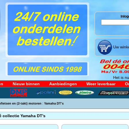
Inlog
Uw winke
Het is nu
en
Nieuw binnen
Aanbiedingen
Weer leverbaar
Or
mfietsen en (2-takt) motoren
:
Yamaha DT's
é collectie Yamaha DT's