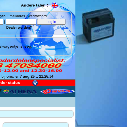
Andere talen :
gen:
Emailadres | Wachtwoord
|
Dealer worden?
lwagentje is leeg.
 bij ons:
vr 7 aug 26 :: 21:26:35
der status