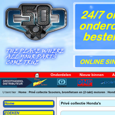
Onderdelen
Nieuw binnen
A
U bent hier :
Home
:
Privé collectie Scooters, bromfietsen en (2-takt) motoren
:
Hond
Home
Privé collectie Honda's
ZOEKEN