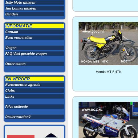
Jolly Moto uitlaten
Jim Lomas uitlaten
Banden
INFORMATIE
Contact
Even voorstellen
Vragen
FAQ Veel gestelde vragen
Order status
Honda MT 5 4TK
EN VERDER
Evenementen agenda
Clubs
Links
Prive collectie
Dealer worden?