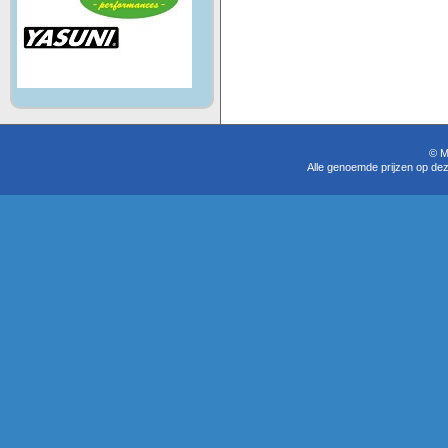
© M
Alle genoemde prijzen op dez