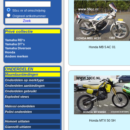
50cc nr of omschrijving
Origineel artikelnummer
Privé collectie
Yamaha RD's
Yamaha DT's
Honda MB 5 AC 01
Yamaha Diversen
Honda
Andere merken
ONDERDELEN
Maandaanbiedingen
Onderdelen op merk/type
Onderdelen aanbiedingen
Onderdelen gebruikt
Exploded views
Malossi onderdelen
Polini onderdelen
Honda MTX 50 SH
Homoet uitlaten
Giannelli uitlaten