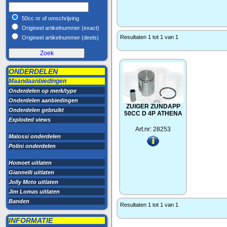
50cc nr of omschrijving
Origineel artikelnummer (exact)
Resultaten 1 tot 1 van 1
Origineel artikelnummer (deels)
ONDERDELEN
Maandaanbiedingen
Onderdelen op merk/type
Onderdelen aanbiedingen
ZUIGER ZUNDAPP
Onderdelen gebruikt
50CC D 4P ATHENA
Exploded views
Art.nr: 28253
Malossi onderdelen
Polini onderdelen
Homoet uitlaten
Giannelli uitlaten
Jolly Moto uitlaten
Jim Lomas uitlaten
Banden
Resultaten 1 tot 1 van 1
INFORMATIE