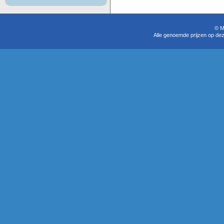
© M
Alle genoemde prijzen op dez