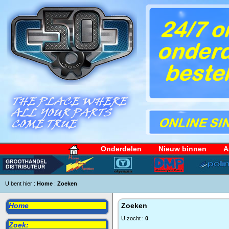
Onderdelen
Nieuw binnen
A
U bent hier :
Home
:
Zoeken
Home
Zoeken
U zocht :
0
Zoek: