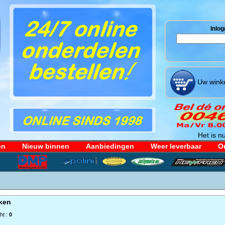
Inlog
Uw winke
Het is nu
en
Nieuw binnen
Aanbiedingen
Weer leverbaar
Or
ken
ht :
0