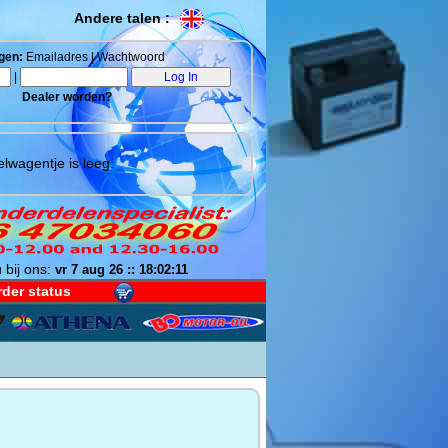
Andere talen :
gen:
Emailadres | Wachtwoord
|
Dealer worden?
lwagentje is leeg.
 bij ons:
vr 7 aug 26 :: 18:02:12
der status