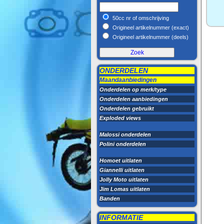
50cc nr of omschrijving
Origineel artikelnummer (exact)
Origineel artikelnummer (deels)
ONDERDELEN
Maandaanbiedingen
Onderdelen op merk/type
Onderdelen aanbiedingen
Onderdelen gebruikt
Exploded views
Malossi onderdelen
Polini onderdelen
Homoet uitlaten
Giannelli uitlaten
Jolly Moto uitlaten
Jim Lomas uitlaten
Banden
INFORMATIE