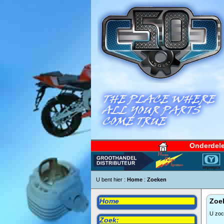
Onderdel
U bent hier :
Home
:
Zoeken
Home
Zoe
U zoc
Zoek: