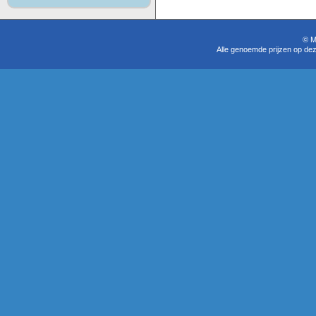
© M
Alle genoemde prijzen op dez