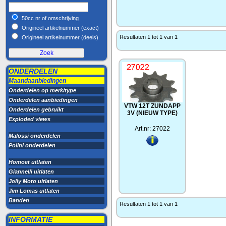
50cc nr of omschrijving
Origineel artikelnummer (exact)
Resultaten 1 tot 1 van 1
Origineel artikelnummer (deels)
ONDERDELEN
Maandaanbiedingen
Onderdelen op merk/type
Onderdelen aanbiedingen
VTW 12T ZUNDAPP
Onderdelen gebruikt
3V (NIEUW TYPE)
Exploded views
Art.nr: 27022
Malossi onderdelen
Polini onderdelen
Homoet uitlaten
Giannelli uitlaten
Jolly Moto uitlaten
Jim Lomas uitlaten
Banden
Resultaten 1 tot 1 van 1
INFORMATIE