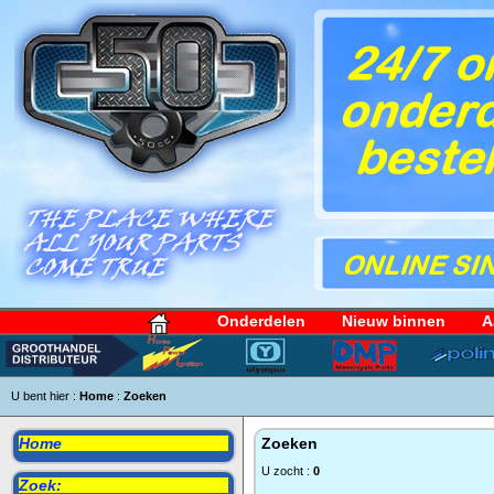
Onderdelen
Nieuw binnen
A
U bent hier :
Home
:
Zoeken
Home
Zoeken
U zocht :
0
Zoek: