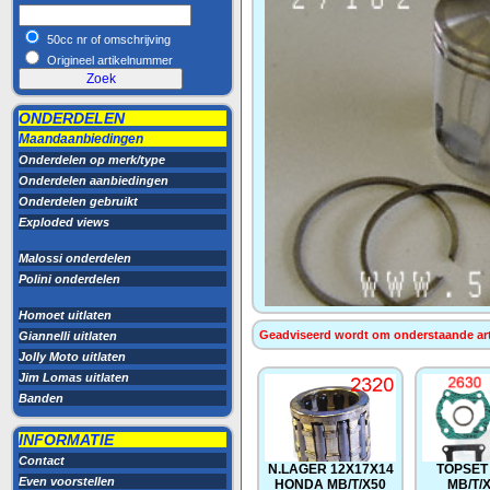
50cc nr of omschrijving
Origineel artikelnummer
ONDERDELEN
Maandaanbiedingen
Onderdelen op merk/type
Onderdelen aanbiedingen
Onderdelen gebruikt
Exploded views
Malossi onderdelen
Polini onderdelen
Homoet uitlaten
Geadviseerd wordt om onderstaande artik
Giannelli uitlaten
Jolly Moto uitlaten
Jim Lomas uitlaten
Banden
INFORMATIE
Contact
N.LAGER 12X17X14
TOPSET
Even voorstellen
HONDA MB/T/X50
MB/T/