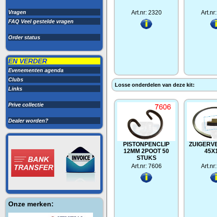
Vragen
Art.nr: 2320
Art.nr
FAQ Veel gestelde vragen
Order status
EN VERDER
Evenementen agenda
Clubs
Losse onderdelen van deze kit:
Links
Prive collectie
Dealer worden?
PISTONPENCLIP
ZUIGERV
12MM 2POOT 50
45X
STUKS
Art.nr: 7606
Art.nr
Onze merken: