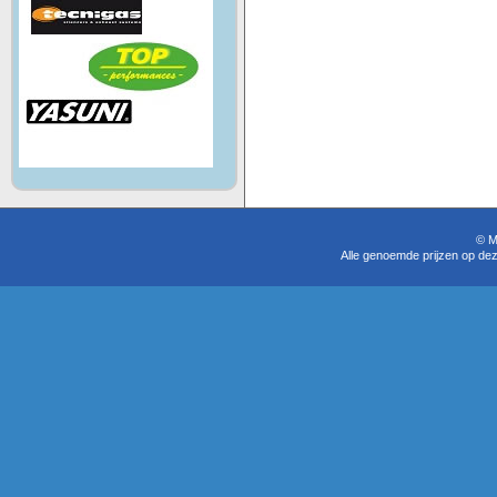
© M
Alle genoemde prijzen op dez