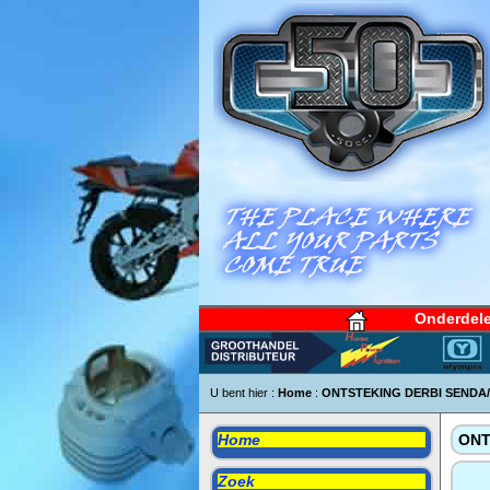
Onderdel
U bent hier :
Home
:
ONTSTEKING DERBI SENDA/
Home
ONT
Zoek