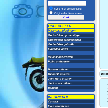
50cc nr of omschrijving
Origineel artikelnummer
ONDERDELEN
Maandaanbiedingen
Onderdelen op merk/type
Onderdelen aanbiedingen
Onderdelen gebruikt
Exploded views
Malossi onderdelen
Polini onderdelen
Homoet uitlaten
Dit o
Giannelli uitlaten
Jolly Moto uitlaten
Jim Lomas uitlaten
Banden
INFORMATIE
Contact
Even voorstellen