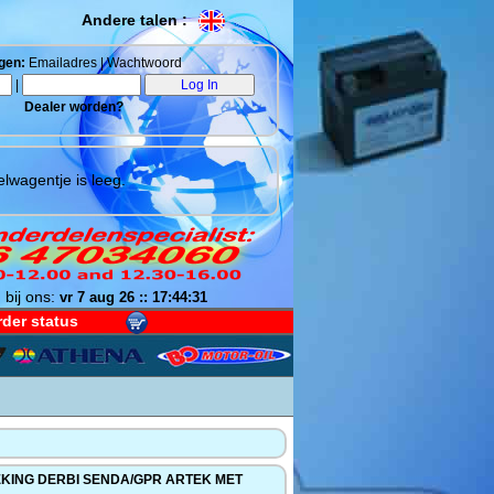
Andere talen :
gen:
Emailadres | Wachtwoord
|
Dealer worden?
lwagentje is leeg.
 bij ons:
vr 7 aug 26 :: 17:44:32
der status
KING DERBI SENDA/GPR ARTEK MET