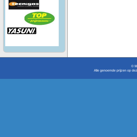
© M
Alle genoemde prijzen op dez