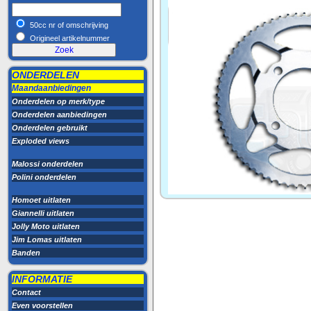
50cc nr of omschrijving
Origineel artikelnummer
ONDERDELEN
Maandaanbiedingen
Onderdelen op merk/type
Onderdelen aanbiedingen
Onderdelen gebruikt
Exploded views
Malossi onderdelen
Polini onderdelen
Homoet uitlaten
Giannelli uitlaten
Jolly Moto uitlaten
Jim Lomas uitlaten
Banden
INFORMATIE
Contact
Even voorstellen