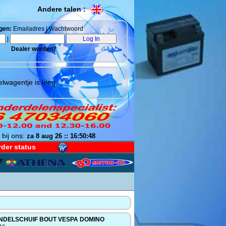
Andere talen :
gen:
Emailadres | Wachtwoord
|
Dealer worden?
lwagentje is leeg.
 bij ons:
za 8 aug 26 :: 16:50:49
der status
DELSCHUIF BOUT VESPA DOMINO