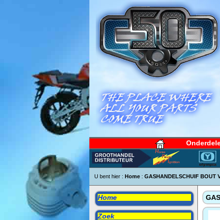
Onderdel
U bent hier :
Home
:
GASHANDELSCHUIF BOUT 
Home
GAS
Zoek