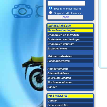
50cc nr of omschrijving
Origineel artikelnummer
ONDERDELEN
Maandaanbiedingen
Onderdelen op merk/type
Onderdelen aanbiedingen
Onderdelen gebruikt
Exploded views
Malossi onderdelen
Polini onderdelen
Homoet uitlaten
Giannelli uitlaten
Jolly Moto uitlaten
Jim Lomas uitlaten
Banden
INFORMATIE
Contact
Even voorstellen