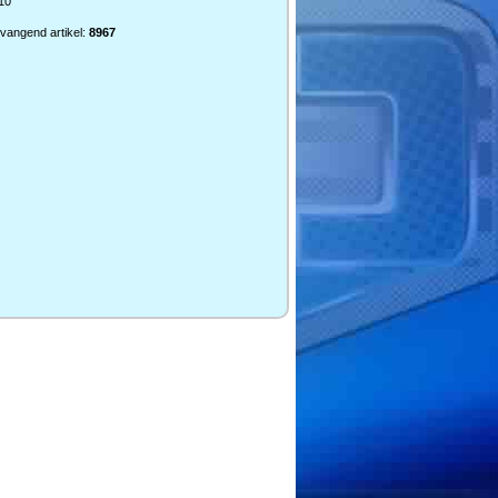
210
vangend artikel:
8967