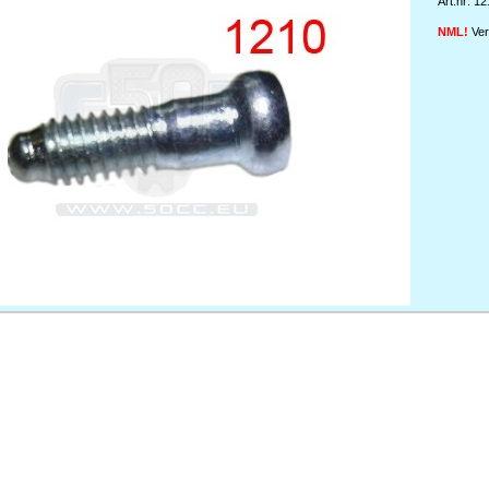
Art.nr: 1
NML!
Ver