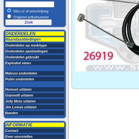
50cc nr of omschrijving
Origineel artikelnummer
ONDERDELEN
Maandaanbiedingen
Onderdelen op merk/type
Onderdelen aanbiedingen
Onderdelen gebruikt
Exploded views
Malossi onderdelen
Polini onderdelen
Homoet uitlaten
Giannelli uitlaten
Jolly Moto uitlaten
Jim Lomas uitlaten
Banden
INFORMATIE
Contact
Even voorstellen