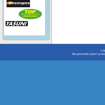
© M
Alle genoemde prijzen op dez