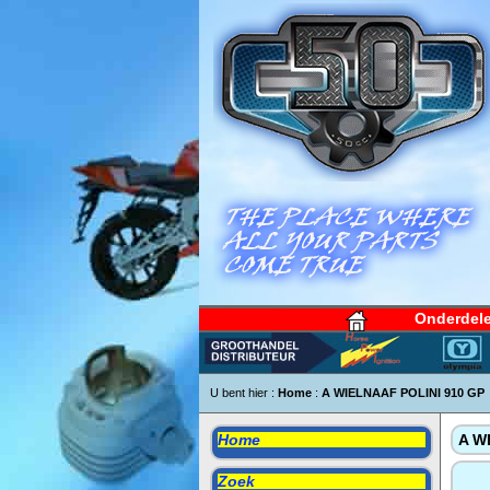
Onderdel
U bent hier :
Home
:
A WIELNAAF POLINI 910 GP
Home
A W
Zoek