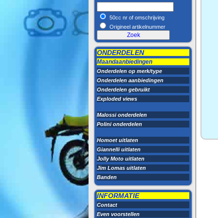
50cc nr of omschrijving
Origineel artikelnummer
ONDERDELEN
Maandaanbiedingen
Onderdelen op merk/type
Onderdelen aanbiedingen
Onderdelen gebruikt
Exploded views
Malossi onderdelen
Polini onderdelen
Homoet uitlaten
Giannelli uitlaten
Jolly Moto uitlaten
Jim Lomas uitlaten
Banden
INFORMATIE
Contact
Even voorstellen