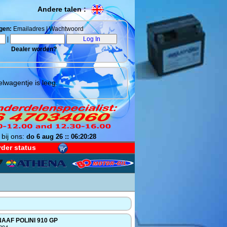
Andere talen :
gen:
Emailadres | Wachtwoord
|
Dealer worden?
lwagentje is leeg.
 bij ons:
do 6 aug 26 :: 06:20:29
der status
AAF POLINI 910 GP