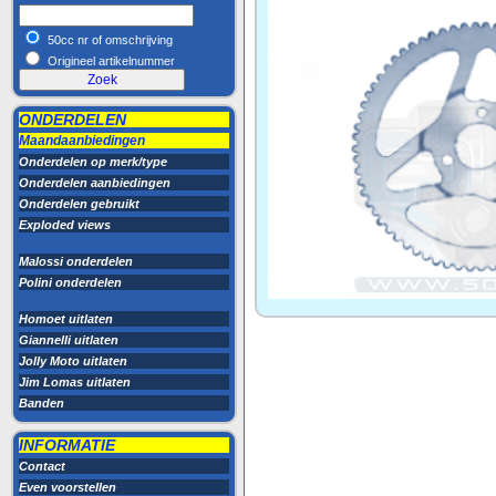
50cc nr of omschrijving
Origineel artikelnummer
ONDERDELEN
Maandaanbiedingen
Onderdelen op merk/type
Onderdelen aanbiedingen
Onderdelen gebruikt
Exploded views
Malossi onderdelen
Polini onderdelen
Homoet uitlaten
Giannelli uitlaten
Jolly Moto uitlaten
Jim Lomas uitlaten
Banden
INFORMATIE
Contact
Even voorstellen