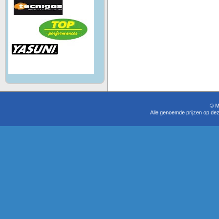
© M
Alle genoemde prijzen op dez