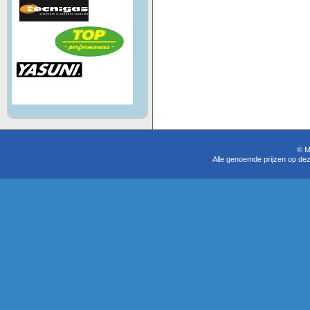
© M
Alle genoemde prijzen op dez