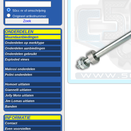
50cc nr of omschrijving
Origineel artikelnummer
ONDERDELEN
Maandaanbiedingen
Onderdelen op merk/type
Onderdelen aanbiedingen
Onderdelen gebruikt
Exploded views
Malossi onderdelen
Polini onderdelen
Homoet uitlaten
Giannelli uitlaten
Jolly Moto uitlaten
Jim Lomas uitlaten
Banden
INFORMATIE
Contact
Even voorstellen