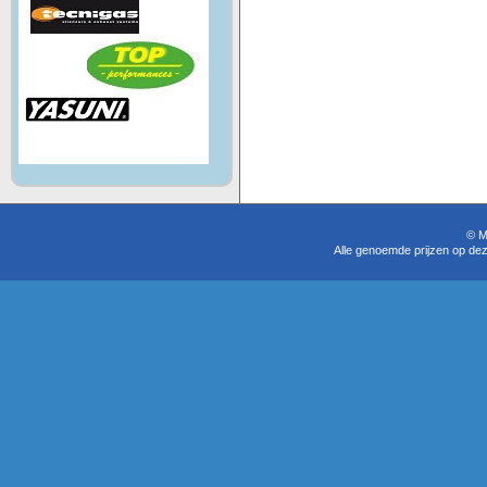
© M
Alle genoemde prijzen op dez