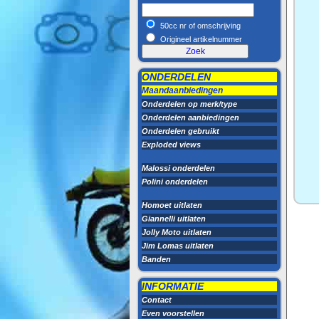
50cc nr of omschrijving
Origineel artikelnummer
ONDERDELEN
Maandaanbiedingen
Onderdelen op merk/type
Onderdelen aanbiedingen
Onderdelen gebruikt
Exploded views
Malossi onderdelen
Polini onderdelen
Homoet uitlaten
Giannelli uitlaten
Jolly Moto uitlaten
Jim Lomas uitlaten
Banden
INFORMATIE
Contact
Even voorstellen