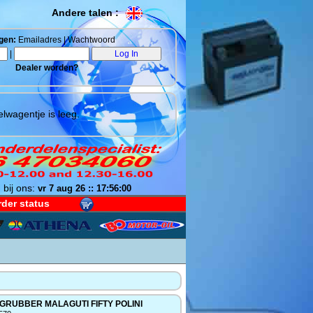
Andere talen :
gen:
Emailadres | Wachtwoord
|
Dealer worden?
lwagentje is leeg.
 bij ons:
vr 7 aug 26 :: 17:56:01
der status
GRUBBER MALAGUTI FIFTY POLINI