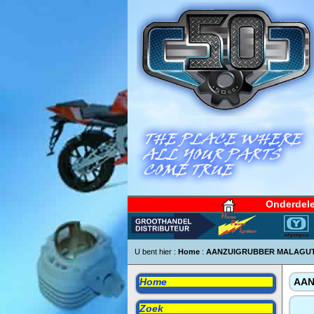
Onderdel
U bent hier :
Home
:
AANZUIGRUBBER MALAGUTI 
Home
AAN
Zoek