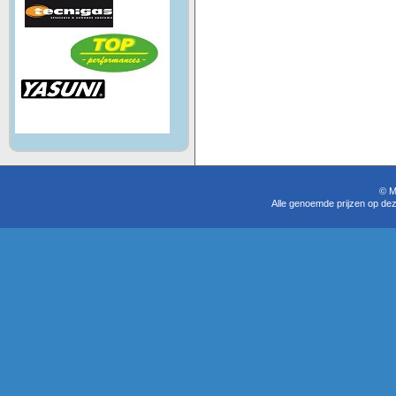
© M
Alle genoemde prijzen op dez