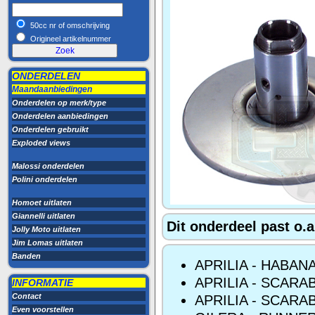
50cc nr of omschrijving
Origineel artikelnummer
ONDERDELEN
Maandaanbiedingen
Onderdelen op merk/type
Onderdelen aanbiedingen
Onderdelen gebruikt
Exploded views
Malossi onderdelen
Polini onderdelen
Homoet uitlaten
Giannelli uitlaten
Dit onderdeel past o.a
Jolly Moto uitlaten
Jim Lomas uitlaten
Banden
APRILIA - HABAN
APRILIA - SCARA
INFORMATIE
Contact
APRILIA - SCARAB
Even voorstellen