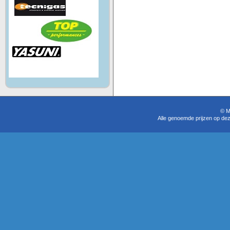
© M
Alle genoemde prijzen op dez