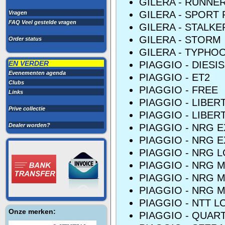
GILERA - RUNNER
GILERA - SPORT
Vragen
FAQ Veel gestelde vragen
GILERA - STALKE
GILERA - STORM
Order status
GILERA - TYPHO
EN VERDER
PIAGGIO - DIESIS
Evenementen agenda
PIAGGIO - ET2
Clubs
PIAGGIO - FREE
Links
PIAGGIO - LIBER
Prive collectie
PIAGGIO - LIBER
Dealer worden?
PIAGGIO - NRG 
PIAGGIO - NRG 
PIAGGIO - NRG L
PIAGGIO - NRG M
PIAGGIO - NRG M
PIAGGIO - NRG 
PIAGGIO - NTT L
Onze merken:
PIAGGIO - QUAR