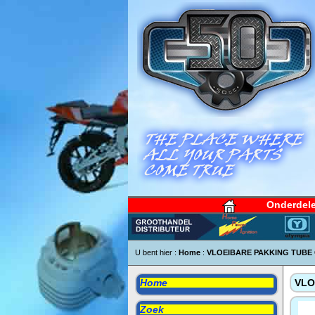
Onderdel
U bent hier :
Home
:
VLOEIBARE PAKKING TUBE 
Home
VLO
Zoek