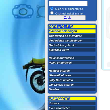
50cc nr of omschrijving
Origineel artikelnummer
ONDERDELEN
Maandaanbiedingen
Onderdelen op merk/type
Onderdelen aanbiedingen
Onderdelen gebruikt
Exploded views
Malossi onderdelen
Polini onderdelen
Homoet uitlaten
Giannelli uitlaten
Jolly Moto uitlaten
Jim Lomas uitlaten
Banden
INFORMATIE
Contact
Even voorstellen