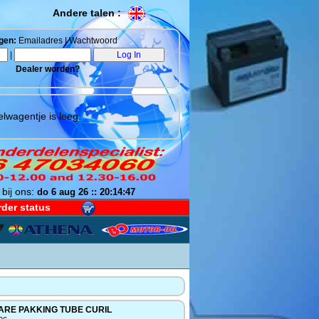
Andere talen :
gen:
Emailadres | Wachtwoord
|
Dealer worden?
lwagentje is leeg.
 bij ons:
do 6 aug 26 :: 20:14:48
der status
ARE PAKKING TUBE CURIL