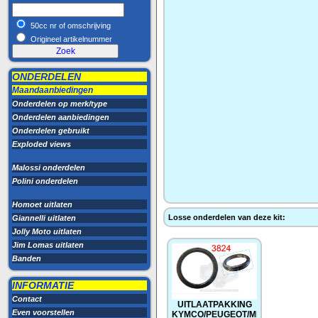
50cc nr of omschrijving
Origineel artikelnummer
ONDERDELEN
Maandaanbiedingen
Onderdelen op merk/type
Onderdelen aanbiedingen
Onderdelen gebruikt
Exploded views
Malossi onderdelen
Polini onderdelen
Homoet uitlaten
Losse onderdelen van deze kit:
Giannelli uitlaten
Jolly Moto uitlaten
Jim Lomas uitlaten
Banden
INFORMATIE
Contact
UITLAATPAKKING
Even voorstellen
KYMCO/PEUGEOT/MINARELLI