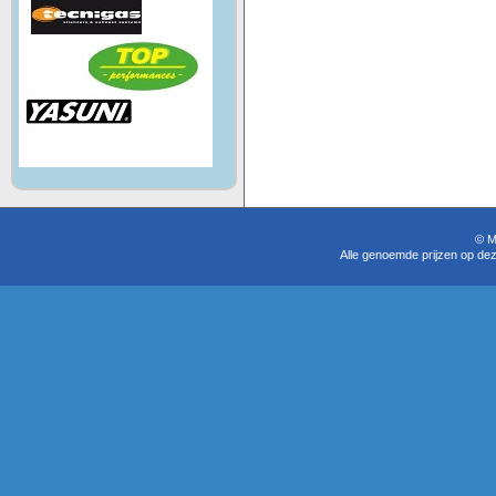
© M
Alle genoemde prijzen op dez