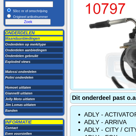
50cc nr of omschrijving
Origineel artikelnummer
ONDERDELEN
Maandaanbiedingen
Onderdelen op merk/type
Onderdelen aanbiedingen
Onderdelen gebruikt
Exploded views
Malossi onderdelen
Polini onderdelen
Homoet uitlaten
Giannelli uitlaten
Dit onderdeel past o.a
Jolly Moto uitlaten
Jim Lomas uitlaten
Banden
ADLY - ACTIVATO
ADLY - ARRIVA
INFORMATIE
Contact
ADLY - CITY / CI
Even voorstellen