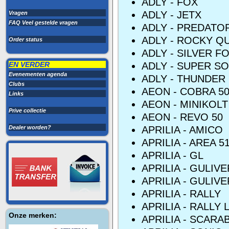
ADLY - FOX
ADLY - JETX
Vragen
FAQ Veel gestelde vragen
ADLY - PREDATO
ADLY - ROCKY Q
Order status
ADLY - SILVER FO
EN VERDER
ADLY - SUPER SO
Evenementen agenda
ADLY - THUNDER 
Clubs
AEON - COBRA 5
Links
AEON - MINIKOLT
Prive collectie
AEON - REVO 50
Dealer worden?
APRILIA - AMICO
APRILIA - AREA 5
APRILIA - GL
APRILIA - GULIVE
APRILIA - GULIVE
APRILIA - RALLY
APRILIA - RALLY 
Onze merken:
APRILIA - SCARA