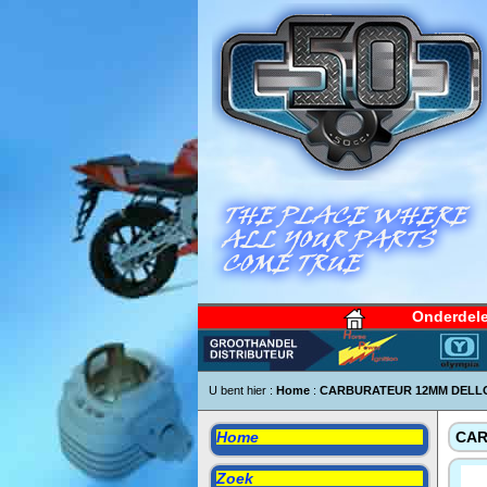
Onderdel
U bent hier :
Home
:
CARBURATEUR 12MM DELLO
Home
CAR
Zoek