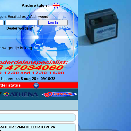
Andere talen :
gen:
Emailadres | Wachtwoord
|
Dealer worden?
lwagentje is leeg.
 bij ons:
za 8 aug 26 :: 09:16:39
der status
RATEUR 12MM DELLORTO PHVA