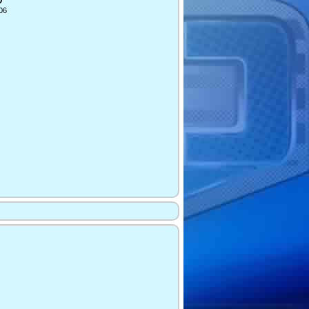
O
106