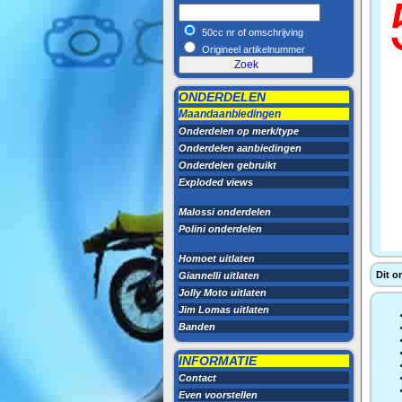
50cc nr of omschrijving
Origineel artikelnummer
ONDERDELEN
Maandaanbiedingen
Onderdelen op merk/type
Onderdelen aanbiedingen
Onderdelen gebruikt
Exploded views
Malossi onderdelen
Polini onderdelen
Homoet uitlaten
Dit o
Giannelli uitlaten
Jolly Moto uitlaten
Jim Lomas uitlaten
Banden
INFORMATIE
Contact
Even voorstellen