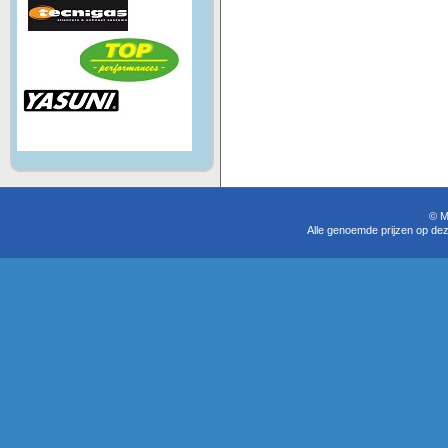
© M
Alle genoemde prijzen op dez