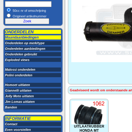
50cc nr of omschrijving
Origineel artikelnummer
ONDERDELEN
Maandaanbiedingen
Onderdelen op merk/type
Onderdelen aanbiedingen
Onderdelen gebruikt
Exploded views
Malossi onderdelen
Polini onderdelen
Homoet uitlaten
Geadviseerd wordt om onderstaande artik
Giannelli uitlaten
Jolly Moto uitlaten
Jim Lomas uitlaten
Banden
INFORMATIE
Contact
UITLAATRUBBER
Even voorstellen
HONDA MT