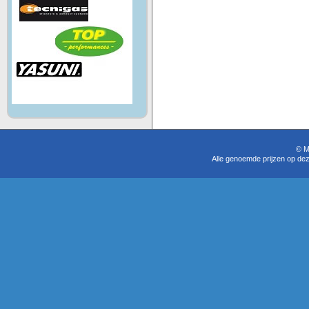
© M
Alle genoemde prijzen op dez