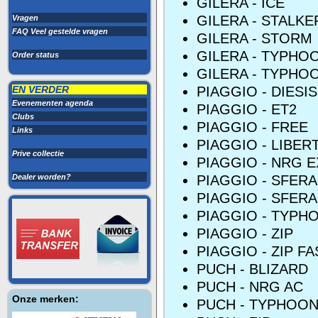
GILERA - ICE
GILERA - STALKE
Vragen
FAQ Veel gestelde vragen
GILERA - STORM
GILERA - TYPHO
Order status
GILERA - TYPHO
EN VERDER
PIAGGIO - DIESIS
Evenementen agenda
PIAGGIO - ET2
Clubs
PIAGGIO - FREE
Links
PIAGGIO - LIBER
Prive collectie
PIAGGIO - NRG 
Dealer worden?
PIAGGIO - SFERA
PIAGGIO - SFERA
PIAGGIO - TYPH
PIAGGIO - ZIP
PIAGGIO - ZIP F
PUCH - BLIZARD
PUCH - NRG AC
Onze merken:
PUCH - TYPHOO