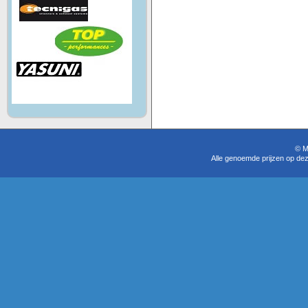
© M
Alle genoemde prijzen op dez