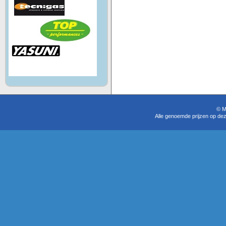
© M
Alle genoemde prijzen op dez