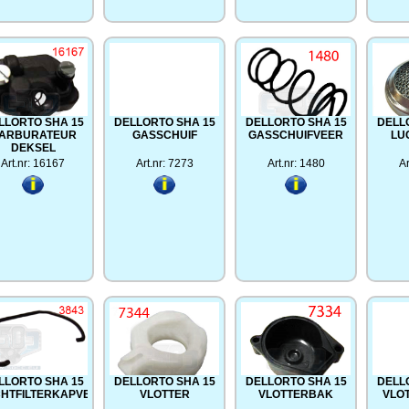
LLORTO SHA 15
DELLORTO SHA 15
DELLORTO SHA 15
DELL
ARBURATEUR
GASSCHUIF
GASSCHUIFVEER
LU
DEKSEL
Art.nr: 16167
Art.nr: 7273
Art.nr: 1480
Ar
LLORTO SHA 15
DELLORTO SHA 15
DELLORTO SHA 15
DELL
HTFILTERKAPVEER
VLOTTER
VLOTTERBAK
VLO