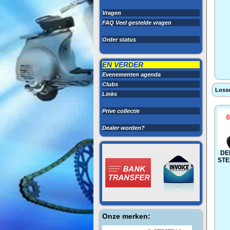
Vragen
FAQ Veel gestelde vragen
Order status
EN VERDER
Evenementen agenda
Clubs
Losse
Links
Prive collectie
Dealer worden?
DE
STE
Onze merken: