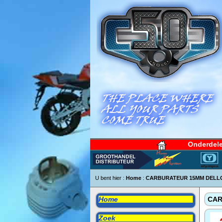
Onderdel
U bent hier :
Home
:
CARBURATEUR 15MM DELL
Home
CAR
Zoek