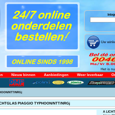
Inlog
Uw winke
Het is nu
en
Nieuw binnen
Aanbiedingen
Weer leverbaar
Or
HOON/NTT/NRGj
ICHTGLAS PIAGGIO TYPHOON/NTT/NRGj
A LICH