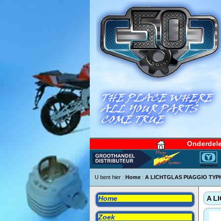
Onderdel
U bent hier :
Home
:
A LICHTGLAS PIAGGIO TYP
Home
A L
Zoek