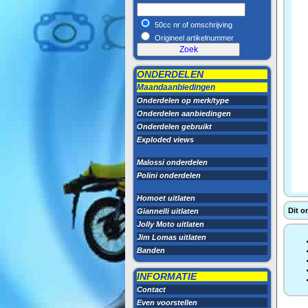
50cc nr of omschrijving
Origineel artikelnummer
ONDERDELEN
Maandaanbiedingen
Onderdelen op merk/type
Onderdelen aanbiedingen
Onderdelen gebruikt
Exploded views
Malossi onderdelen
Polini onderdelen
Homoet uitlaten
Dit o
Giannelli uitlaten
Jolly Moto uitlaten
Jim Lomas uitlaten
Banden
INFORMATIE
Contact
Even voorstellen