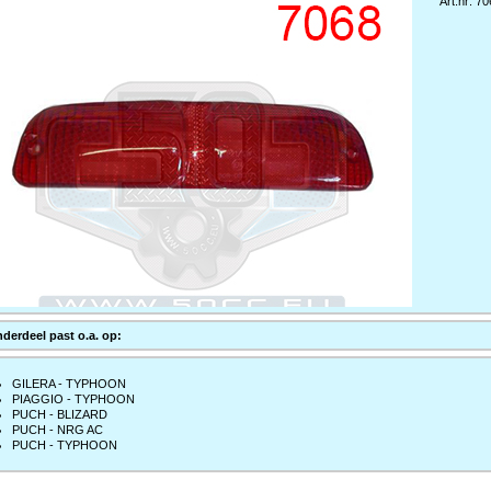
Art.nr: 7
nderdeel past o.a. op:
GILERA - TYPHOON
PIAGGIO - TYPHOON
PUCH - BLIZARD
PUCH - NRG AC
PUCH - TYPHOON