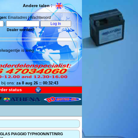
Andere talen :
gen:
Emailadres | Wachtwoord
|
Dealer worden?
lwagentje is leeg.
 bij ons:
za 8 aug 26 :: 00:32:44
der status
TGLAS PIAGGIO TYPHOON/NTT/NRG