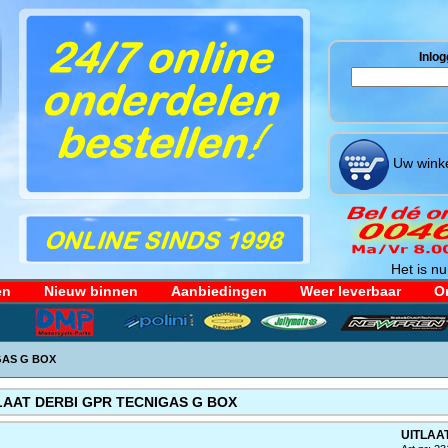
Inlog
Uw winke
Het is nu
en
Nieuw binnen
Aanbiedingen
Weer leverbaar
Or
GAS G BOX
LAAT DERBI GPR TECNIGAS G BOX
UITLAA