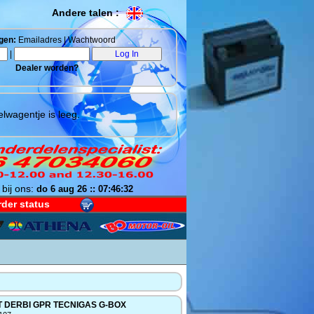
Andere talen :
gen:
Emailadres | Wachtwoord
|
Dealer worden?
lwagentje is leeg.
 bij ons:
do 6 aug 26 :: 07:46:33
der status
T DERBI GPR TECNIGAS G-BOX