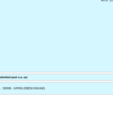
Art.nr: 2
nderdeel past o.a. op:
DERBI - GPR50 (EBE50 ENGINE)