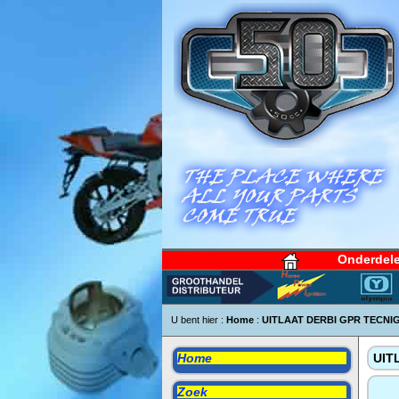
Onderdel
U bent hier :
Home
:
UITLAAT DERBI GPR TECNI
Home
UIT
Zoek