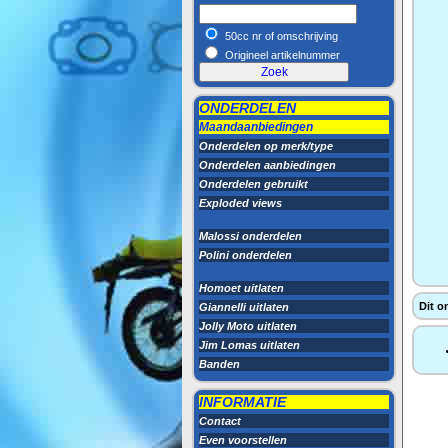
50cc nr of omschrijving
Origineel artikelnummer
ONDERDELEN
Maandaanbiedingen
Onderdelen op merk/type
Onderdelen aanbiedingen
Onderdelen gebruikt
Exploded views
Malossi onderdelen
Polini onderdelen
Homoet uitlaten
Dit o
Giannelli uitlaten
Jolly Moto uitlaten
Jim Lomas uitlaten
Banden
INFORMATIE
Contact
Even voorstellen