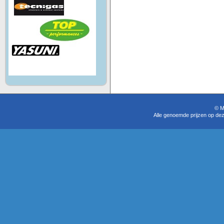
© M
Alle genoemde prijzen op dez