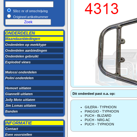
50cc nr of omschrijving
Origineel artikelnummer
ONDERDELEN
Maandaanbiedingen
Onderdelen op merk/type
Onderdelen aanbiedingen
Onderdelen gebruikt
Exploded views
Malossi onderdelen
Polini onderdelen
Homoet uitlaten
Dit onderdeel past o.a. op:
Giannelli uitlaten
Jolly Moto uitlaten
Jim Lomas uitlaten
GILERA - TYPHOON
Banden
PIAGGIO - TYPHOON
PUCH - BLIZARD
PUCH - NRG AC
INFORMATIE
PUCH - TYPHOON
Contact
Even voorstellen