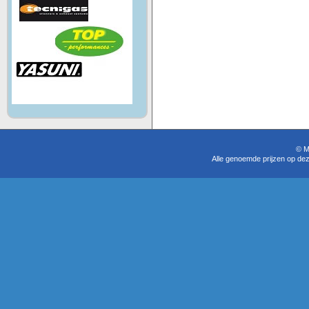
© M
Alle genoemde prijzen op dez