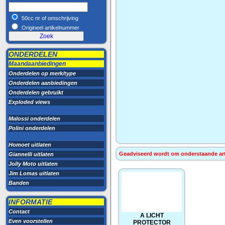
50cc nr of omschrijving
Origineel artikelnummer
ONDERDELEN
Maandaanbiedingen
Onderdelen op merk/type
Onderdelen aanbiedingen
Onderdelen gebruikt
Exploded views
Malossi onderdelen
Polini onderdelen
Homoet uitlaten
Geadviseerd wordt om onderstaande artik
Giannelli uitlaten
Jolly Moto uitlaten
Jim Lomas uitlaten
Banden
INFORMATIE
Contact
A LICHT
Even voorstellen
PROTECTOR