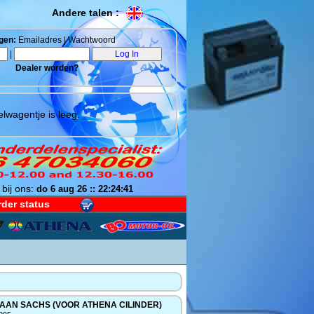
Andere talen :
gen:
Emailadres | Wachtwoord
|
Dealer worden?
lwagentje is leeg.
 bij ons:
do 6 aug 26 :: 22:24:41
der status
AN SACHS (VOOR ATHENA CILINDER)