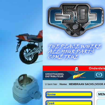
Onderdel
U bent hier :
Home
:
MEMBRAAN SACHS (VOOR A
Home
MEM
Zoek