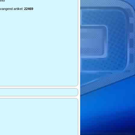
2995
vangend artikel:
22469