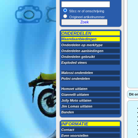
50cc nr of omschrijving
Origineel artikelnummer
ONDERDELEN
Maandaanbiedingen
Onderdelen op merk/type
Onderdelen aanbiedingen
Onderdelen gebruikt
Exploded views
Malossi onderdelen
Polini onderdelen
Homoet uitlaten
Dit o
Giannelli uitlaten
Jolly Moto uitlaten
Jim Lomas uitlaten
Banden
INFORMATIE
Contact
Even voorstellen