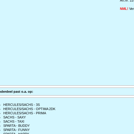
Art.nr: 2
NML!
Ver
nderdeel past o.a. op:
HERCULES/SACHS - 3S
HERCULES/SACHS - OPTIMA 2DK
HERCULES/SACHS - PRIMA
SACHS - SAXY
SACHS - TAXI
SPARTA - BUDDY
SPARTA - FUNNY