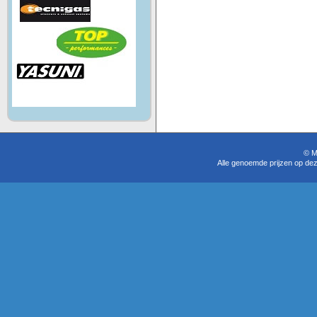
© M
Alle genoemde prijzen op dez