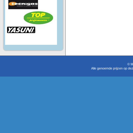
© M
Alle genoemde prijzen op dez