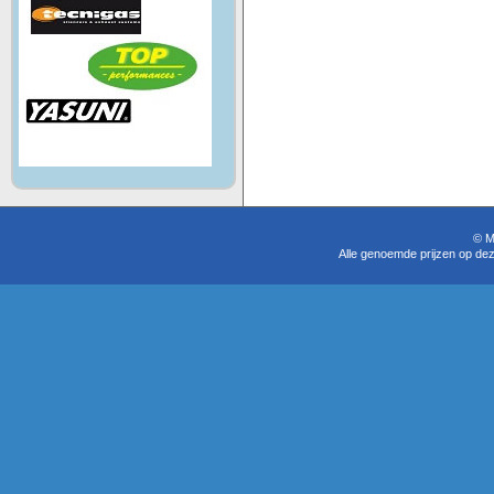
© M
Alle genoemde prijzen op dez