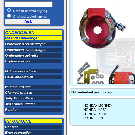
50cc nr of omschrijving
Origineel artikelnummer
ONDERDELEN
Maandaanbiedingen
Onderdelen op merk/type
Onderdelen aanbiedingen
Onderdelen gebruikt
Exploded views
Malossi onderdelen
Polini onderdelen
Homoet uitlaten
Dit onderdeel past o.a. op:
Giannelli uitlaten
Jolly Moto uitlaten
Jim Lomas uitlaten
HONDA - MONKEY
Banden
HONDA - XR50
HONDA - ZB50
POLINI - XP4
INFORMATIE
Contact
Even voorstellen