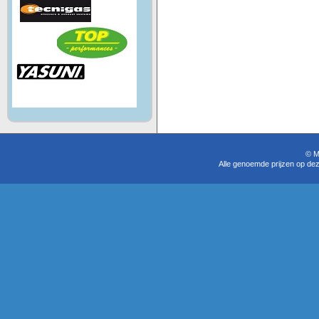
© M
Alle genoemde prijzen op dez