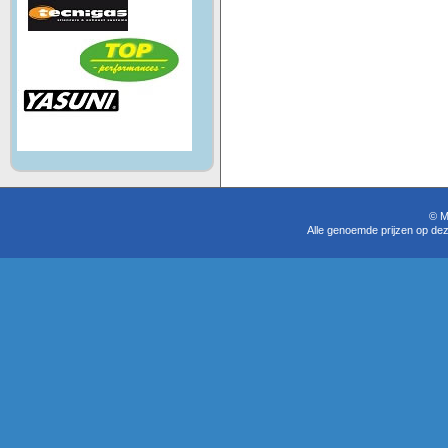
© M
Alle genoemde prijzen op dez