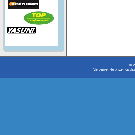
© M
Alle genoemde prijzen op dez