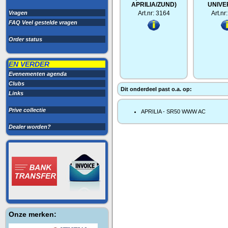
APRILIA/ZUND)
UNIVE
Vragen
Art.nr: 3164
Art.nr
FAQ Veel gestelde vragen
Order status
EN VERDER
Evenementen agenda
Clubs
Dit onderdeel past o.a. op:
Links
Prive collectie
APRILIA - SR50 WWW AC
Dealer worden?
Onze merken: