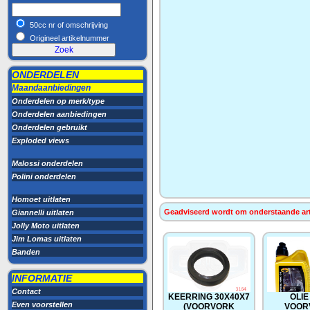
50cc nr of omschrijving
Origineel artikelnummer
ONDERDELEN
Maandaanbiedingen
Onderdelen op merk/type
Onderdelen aanbiedingen
Onderdelen gebruikt
Exploded views
Malossi onderdelen
Polini onderdelen
Homoet uitlaten
Geadviseerd wordt om onderstaande artik
Giannelli uitlaten
Jolly Moto uitlaten
Jim Lomas uitlaten
Banden
INFORMATIE
Contact
KEERRING 30X40X7
OLIE
Even voorstellen
(VOORVORK
VOOR