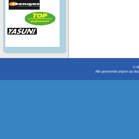
© M
Alle genoemde prijzen op dez