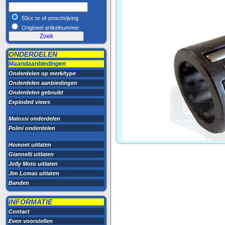
50cc nr of omschrijving
Origineel artikelnummer
ONDERDELEN
Maandaanbiedingen
Onderdelen op merk/type
Onderdelen aanbiedingen
Onderdelen gebruikt
Exploded views
Malossi onderdelen
Polini onderdelen
Homoet uitlaten
Giannelli uitlaten
Jolly Moto uitlaten
Jim Lomas uitlaten
Banden
INFORMATIE
Contact
Even voorstellen