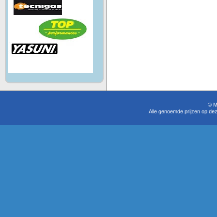
© M
Alle genoemde prijzen op dez