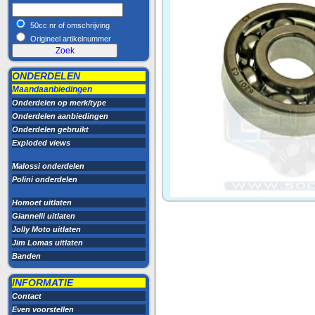
50cc nr of omschrijving
Origineel artikelnummer
ONDERDELEN
Maandaanbiedingen
Onderdelen op merk/type
Onderdelen aanbiedingen
Onderdelen gebruikt
Exploded views
Malossi onderdelen
Polini onderdelen
Homoet uitlaten
Giannelli uitlaten
Jolly Moto uitlaten
Jim Lomas uitlaten
Banden
INFORMATIE
Contact
Even voorstellen