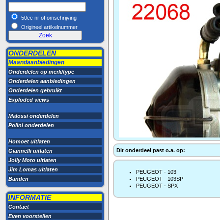
50cc nr of omschrijving
Origineel artikelnummer
ONDERDELEN
Maandaanbiedingen
Onderdelen op merk/type
Onderdelen aanbiedingen
Onderdelen gebruikt
Exploded views
Malossi onderdelen
Polini onderdelen
Homoet uitlaten
Dit onderdeel past o.a. op:
Giannelli uitlaten
Jolly Moto uitlaten
Jim Lomas uitlaten
PEUGEOT - 103
Banden
PEUGEOT - 103SP
PEUGEOT - SPX
INFORMATIE
Contact
Even voorstellen