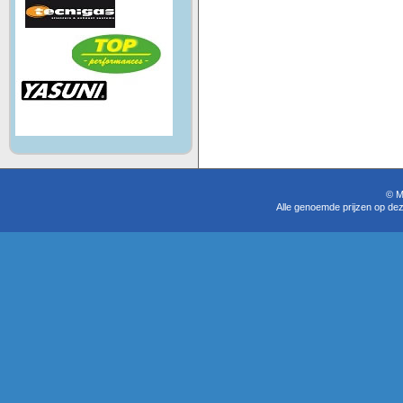
© M
Alle genoemde prijzen op dez