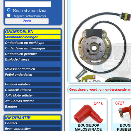
50cc nr of omschrijving
Origineel artikelnummer
ONDERDELEN
Maandaanbiedingen
Onderdelen op merk/type
Onderdelen aanbiedingen
Onderdelen gebruikt
Exploded views
Malossi onderdelen
Polini onderdelen
Homoet uitlaten
Geadviseerd wordt om onderstaande artik
Giannelli uitlaten
Jolly Moto uitlaten
Jim Lomas uitlaten
Banden
INFORMATIE
Contact
BOUGIEDOP
BOUG
Even voorstellen
MALOSSI RACE
RUBBE