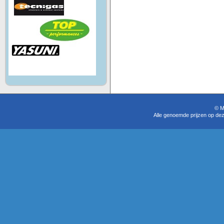
© M
Alle genoemde prijzen op dez