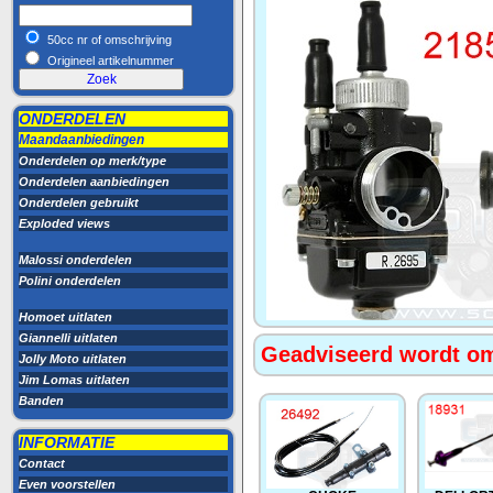
50cc nr of omschrijving
Origineel artikelnummer
ONDERDELEN
Maandaanbiedingen
Onderdelen op merk/type
Onderdelen aanbiedingen
Onderdelen gebruikt
Exploded views
Malossi onderdelen
Polini onderdelen
Homoet uitlaten
Giannelli uitlaten
Geadviseerd wordt om 
Jolly Moto uitlaten
Jim Lomas uitlaten
Banden
INFORMATIE
Contact
Even voorstellen