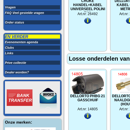
CHOKE
DELLOR
HANDEL+KABEL
KABEL
Vragen
UNIVERSEEL POLINI
METR
FAQ Veel gestelde vragen
ZWA
Art.nr: 26492
Art.nr
Order status
EN VERDER
Evenementen agenda
Clubs
Links
Losse onderdelen van 
Prive collectie
Dealer worden?
DELLORTO PHBG 21
DELLORTO
GASSCHUIF
NAALDG
(HOU
Art.nr: 14805
Art.nr
Onze merken: