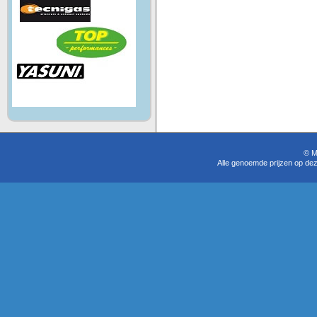
© M
Alle genoemde prijzen op dez