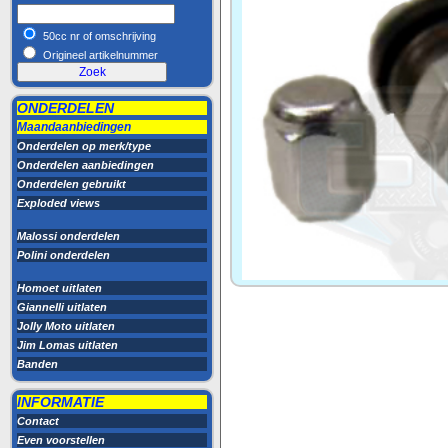
50cc nr of omschrijving
Origineel artikelnummer
ONDERDELEN
Maandaanbiedingen
Onderdelen op merk/type
Onderdelen aanbiedingen
Onderdelen gebruikt
Exploded views
Malossi onderdelen
Polini onderdelen
Homoet uitlaten
Giannelli uitlaten
Jolly Moto uitlaten
Jim Lomas uitlaten
Banden
INFORMATIE
Contact
Even voorstellen