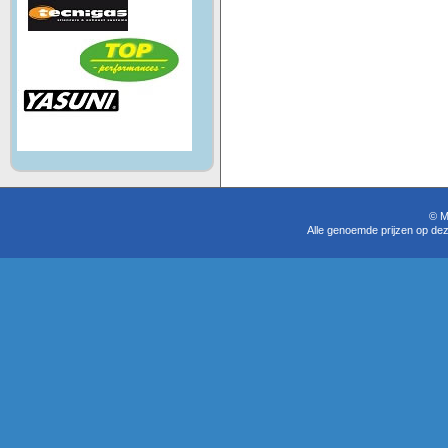
© M
Alle genoemde prijzen op dez